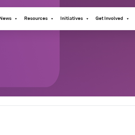
News
Resources
Initiatives
Get Involved