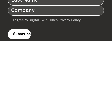
Name
(Required)
Company
(Required)
I agree to Digital Twin Hub’s Privacy Policy
Terms
agreement
(Required)
Supported by: